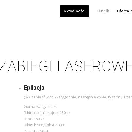
Aktualności
Cennik
Oferta 
ZABIEGI LASEROW
Epilacja
(3-7 zabiegów co 2-3 tygodnie, następnie co 4-6 tygodni; 1 z
Górna warga 60 zł
Bikini do linii majtek 150 zł
Broda 80 zł
Bikini brazylijskie 400 zł
Policzki 150 zł