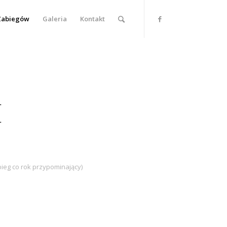
Zabiegów
Galeria
Kontakt
E
abieg co rok przypominający)