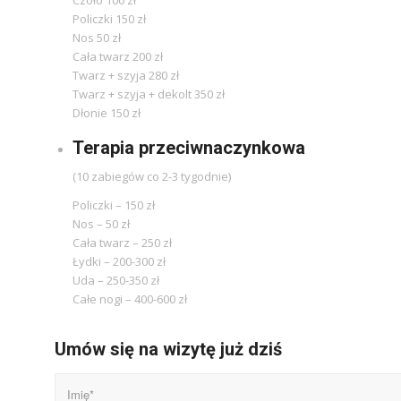
Policzki 150 zł
Nos 50 zł
Cała twarz 200 zł
Twarz + szyja 280 zł
Twarz + szyja + dekolt 350 zł
Dłonie 150 zł
Terapia przeciwnaczynkowa
(10 zabiegów co 2-3 tygodnie)
Policzki – 150 zł
Nos – 50 zł
Cała twarz – 250 zł
Łydki – 200-300 zł
Uda – 250-350 zł
Całe nogi – 400-600 zł
Umów się na wizytę już dziś