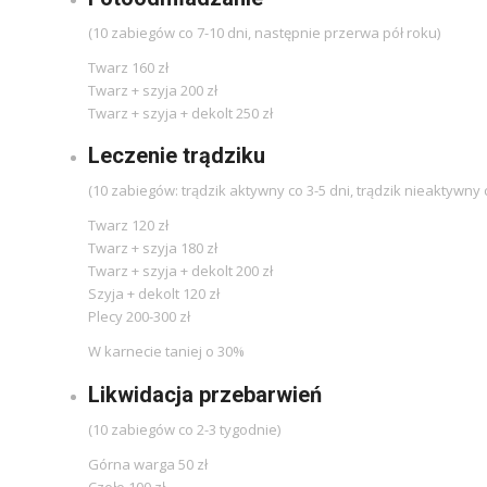
(10 zabiegów co 7-10 dni, następnie przerwa pół roku)
Twarz 160 zł
Twarz + szyja 200 zł
Twarz + szyja + dekolt 250 zł
Leczenie trądziku
(10 zabiegów: trądzik aktywny co 3-5 dni, trądzik nieaktywny c
Twarz 120 zł
Twarz + szyja 180 zł
Twarz + szyja + dekolt 200 zł
Szyja + dekolt 120 zł
Plecy 200-300 zł
W karnecie taniej o 30%
Likwidacja przebarwień
(10 zabiegów co 2-3 tygodnie)
Górna warga 50 zł
Czoło 100 zł