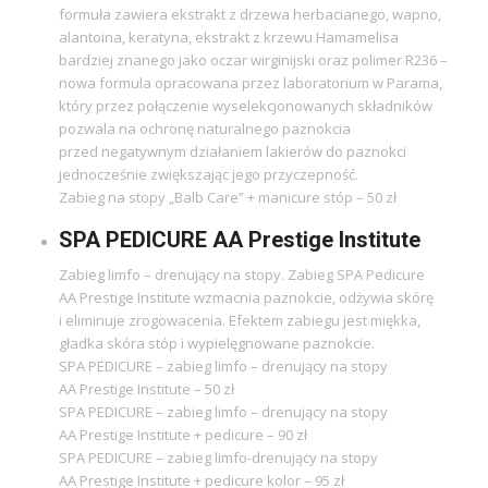
formuła zawiera ekstrakt z drzewa herbacianego, wapno,
alantoina, keratyna, ekstrakt z krzewu Hamamelisa
bardziej znanego jako oczar wirginijski oraz polimer R236 –
nowa formula opracowana przez laboratorium w Parama,
który przez połączenie wyselekcjonowanych składników
pozwala na ochronę naturalnego paznokcia
przed negatywnym działaniem lakierów do paznokci
jednocześnie zwiększając jego przyczepność.
Zabieg na stopy „Balb Care” + manicure stóp – 50 zł
SPA PEDICURE AA Prestige Institute
Zabieg limfo – drenujący na stopy. Zabieg SPA Pedicure
AA Prestige Institute wzmacnia paznokcie, odżywia skórę
i eliminuje zrogowacenia. Efektem zabiegu jest miękka,
gładka skóra stóp i wypielęgnowane paznokcie.
SPA PEDICURE – zabieg limfo – drenujący na stopy
AA Prestige Institute – 50 zł
SPA PEDICURE – zabieg limfo – drenujący na stopy
AA Prestige Institute + pedicure – 90 zł
SPA PEDICURE – zabieg limfo-drenujący na stopy
AA Prestige Institute + pedicure kolor – 95 zł