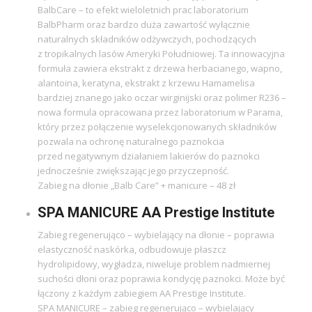
BalbCare – to efekt wieloletnich prac laboratorium
BalbPharm oraz bardzo duża zawartość wyłącznie
naturalnych składników odżywczych, pochodzących
z tropikalnych lasów Ameryki Południowej. Ta innowacyjna
formuła zawiera ekstrakt z drzewa herbacianego, wapno,
alantoina, keratyna, ekstrakt z krzewu Hamamelisa
bardziej znanego jako oczar wirginijski oraz polimer R236 –
nowa formula opracowana przez laboratorium w Parama,
który przez połączenie wyselekcjonowanych składników
pozwala na ochronę naturalnego paznokcia
przed negatywnym działaniem lakierów do paznokci
jednocześnie zwiększając jego przyczepność.
Zabieg na dłonie „Balb Care” + manicure – 48 zł
SPA MANICURE AA Prestige Institute
Zabieg regenerująco – wybielający na dłonie – poprawia
elastyczność naskórka, odbudowuje płaszcz
hydrolipidowy, wygładza, niweluje problem nadmiernej
suchości dłoni oraz poprawia kondycję paznokci. Może być
łączony z każdym zabiegiem AA Prestige Institute.
SPA MANICURE – zabieg regenerująco – wybielający