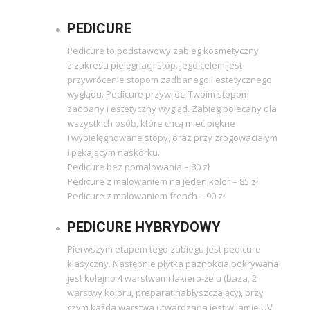
PEDICURE
Pedicure to podstawowy zabieg kosmetyczny
z zakresu pielęgnacji stóp. Jego celem jest
przywrócenie stopom zadbanego i estetycznego
wyglądu. Pedicure przywróci Twoim stopom
zadbany i estetyczny wygląd. Zabieg polecany dla
wszystkich osób, które chcą mieć piękne
i wypielęgnowane stopy, oraz przy zrogowaciałym
i pękającym naskórku.
Pedicure bez pomalowania – 80 zł
Pedicure z malowaniem na jeden kolor – 85 zł
Pedicure z malowaniem french – 90 zł
PEDICURE HYBRYDOWY
Pierwszym etapem tego zabiegu jest pedicure
klasyczny. Następnie płytka paznokcia pokrywana
jest kolejno 4 warstwami lakiero-żelu (baza, 2
warstwy koloru, preparat nabłyszczający), przy
czym każda warstwa utwardzana jest w lamie UV