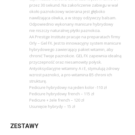
przez 30 sekund. Na zakończenie zabiegu w wał
około paznokciowy wcierana jest głęboko
nawilżająca oliwka, a w stopy odżywczy balsam.
Odpowiednio wykonany manicure hybrydowy
nie niszczy naturalnej płytki paznokcia.
AA Prestige Institute pracuje na preparatach firmy
Orly – Gel FX. Jest to innowacyjny system manicure
hybrydowego zawierający pakiet witamin, aby
chronić Twoje paznokcie. GEL FX zapewnia idealną
przyczepność oraz niesamowity połysk.
Antyoksydacyjne witaminy A i E, stymulują zdrowy
wzrost paznokci, a pro-witamina B5 chroni ich
strukturę.
Pedicure hybrydowy na jeden kolor -110 zł
Pedicure hybrydowy french – 115 zł
Pedicure + żele french – 120 zł
Usunięcie hybrydy – 15 zł
ZESTAWY