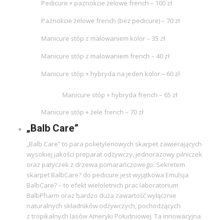
Pedicure + paznokcie żelowe french – 100 zł
Paznokcie żelowe french (bez pedicure) – 70 zł
Manicure stóp z malowaniem kolor – 35 zł
Manicure stóp z malowaniem french – 40 zł
Manicure stóp + hybryda na jeden kolor – 60 zł
Manicure stóp + hybryda french – 65 zł
Manicure stóp + żele french – 70 zł
„Balb Care”
„Balb Care” to para polietylenowych skarpet zawierających
wysokiej jakości preparat odżywczy, jednorazowy pilniczek
oraz patyczek z drzewa pomarańczowego. Sekretem
skarpet BalbCare? do pedicure jest wyjątkowa Emulsja
BalbCare? – to efekt wieloletnich prac laboratorium
BalbPharm oraz bardzo duża zawartość wyłącznie
naturalnych składników odżywczych, pochodzących
z tropikalnych lasów Ameryki Południowej. Ta innowacyjna