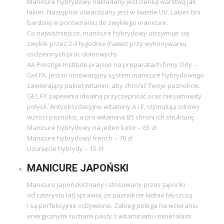
Manicure hybrydowy nakładany jest cienką warstwą jak
lakier. Następnie utwardzany jest w świetle UV. Lakier lśni
bardziej w porównaniu do zwykłego manicure.
Co najważniejsze, manicure hybrydowy utrzymuje się
zwykle przez 2-3 tygodnie (nawet przy wykonywaniu
codziennych prac domowych).
AA Prestige Institute pracuje na preparatach firmy Orly –
Gel FX. Jest to innowacyjny system manicure hybrydowego
zawierający pakiet witamin, aby chronić Twoje paznokcie.
GEL FX zapewnia idealną przyczepność oraz niesamowity
połysk. Antyoksydacyjne witaminy A i E, stymulują zdrowy
wzrost paznokci, a pro-witamina B5 chroni ich strukturę.
Manicure hybrydowy na jeden kolor – 65 zł
Manicure hybrydowy french – 70 zł
Usunięcie hybrydy – 15 zł
MANICURE JAPOŃSKI
Manicure japoński(znany i stosowany przez Japonki
od czterystu lat) sprawia, że paznokcie ładnie błyszczą
i są perfekcyjnie odżywione. Zabieg polega na wcieraniu
energicznymi ruchami pasty z witaminami i minerałami