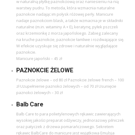
w naturalną płytkę paznokciową oraz naniesieniu na nią
warstwy pudru. To metoda, która wzmacnia naturalne
paznokcie nadając im połysk różowej perły. Manicure
nadaje paznokciom blask, a także wzmacnia je w składniki
naturalne (m.in. witaminy A + E), keratynę, pyłek pszczeli
oraz krzemionkę z morza japońskiego. Zabieg zalecany
na kruche paznokcie, paznokcie łamliwe i rozdwajające się.
W efekcie uzyskuje się zdrowe i naturalnie wyglądające
paznokcie.
Manicure japoński – 45 zł
PAZNOKCIE ŻELOWE
Paznokcie żelowe – od 80 zł Paznokcie żelowe french – 100
zł Uzupełnienie paznokci żelowych – od 70 zł Usunięcie
paznokci żelowych – 30 zł
Balb Care
Balb Care to para polietylenowych rękawic zawierających
wysokiej jakości preparat odżywczy, jednorazowy pilniczek
oraz patyczek z drzewa pomarańczowego. Sekretem
rękawic BalbCare do manicure jest wyjątkowa Emulsja