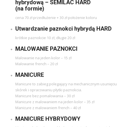
hybrydową – SEMILAC HARD
(na formie)
cena 70 zł przedłużenie + 30 zł położenie koloru
Utwardzanie paznokci hybrydą HARD
krótkie paznokcie 10 zł, długie 20 zł
MALOWANIE PAZNOKCI
Malowanie na jeden kolor – 15 zł
Malowanie french – 20 zł
MANICURE
Manicure to zabieg polegający na mechanicznym usunięciu
skórek i opracowaniu płytki paznokcia.
Manicure bez pomalowania – 30 zł
Manicure z malowaniem na jeden kolor – 35 zł
Manicure z malowaniem french – 40 zł
MANICURE HYBRYDOWY