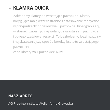
KLAMRA QUICK
Zakładamy klamry na wrastające paznokcie. Klamry
korygujące mają wszechstronne zastosowanie medyczne
w przypadkach: odcisków wału paznokcia, hipergranulacji,
w stanach zapalnych wywołanych wrastaniem paznokcia
i po jego częściowej resekcji. To bezbolesny, bezinwazyjny
i najskuteczniejszy sposób korekty kształtu wrastającego
paznokcia.
cena klamry za 1 paznokieć: 60 zł
NASZ ADRES
AG Prestige Institute Atelier Anna Głowacka